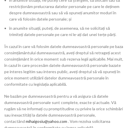
în anumite situații, ne puteți cere să ștergem, să blocăm sau să
restricționăm prelucrarea datelor personale pe care le deținem
despre dumneavoastră sau să vă opuneți anumitor moduri în
care vă folosim datele personale; și
în anumite situații, puteți, de asemenea, să ne solicitați să
trimiteți datele personale pe care ni le-ați dat unei terțe părți.
În cazul în care vă folosim datele dumneavoastră personale pe baza
consimțământului dumneavoastră, aveți dreptul să retrageți acest
consimțământ în orice moment sub rezerva legii aplicabile. Mai mult,
în cazul în care procesăm datele dumneavoastră personale bazate
pe interes legitim sau interes public, aveți dreptul să vă opuneți în
orice moment utilizării datelor dumneavoastră personale în
conformitate cu legislația aplicabilă.
Ne bazăm pe dumneavoastră pentru a vă asigura că datele
dumneavoastră personale sunt complete, exacte și actuale. Vă
rugăm să ne informați cu promptitudine cu privire la orice schimbări
sau inexactități la datele dumneavoastră personale,
contactând
mihaigosiu@yahoo.com
. Vom rezolva solicitarea
dumneavoastră în conformitate cu legea aplicabilă.