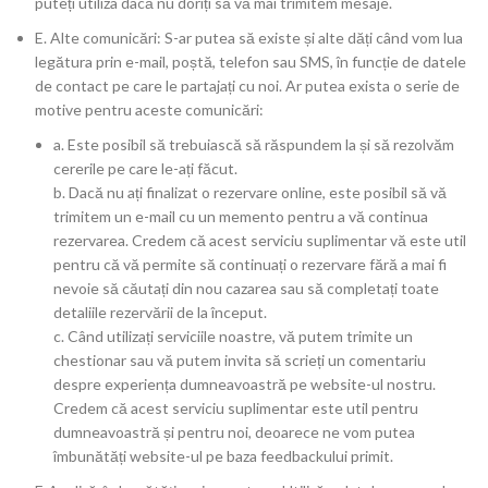
puteți utiliza dacă nu doriți să vă mai trimitem mesaje.
E. Alte comunicări: S-ar putea să existe și alte dăți când vom lua
legătura prin e-mail, poștă, telefon sau SMS, în funcție de datele
de contact pe care le partajați cu noi. Ar putea exista o serie de
motive pentru aceste comunicări:
a. Este posibil să trebuiască să răspundem la și să rezolvăm
cererile pe care le-ați făcut.
b. Dacă nu ați finalizat o rezervare online, este posibil să vă
trimitem un e-mail cu un memento pentru a vă continua
rezervarea. Credem că acest serviciu suplimentar vă este util
pentru că vă permite să continuați o rezervare fără a mai fi
nevoie să căutați din nou cazarea sau să completați toate
detaliile rezervării de la început.
c. Când utilizați serviciile noastre, vă putem trimite un
chestionar sau vă putem invita să scrieți un comentariu
despre experiența dumneavoastră pe website-ul nostru.
Credem că acest serviciu suplimentar este util pentru
dumneavoastră și pentru noi, deoarece ne vom putea
îmbunătăți website-ul pe baza feedbackului primit.