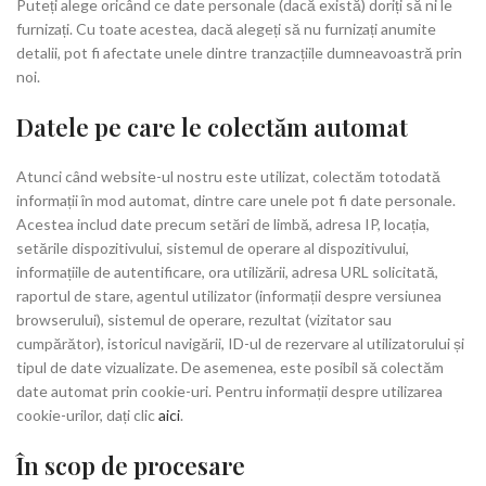
Puteți alege oricând ce date personale (dacă există) doriți să ni le
furnizați. Cu toate acestea, dacă alegeți să nu furnizați anumite
detalii, pot fi afectate unele dintre tranzacțiile dumneavoastră prin
noi.
Datele pe care le colectăm automat
Atunci când website-ul nostru este utilizat, colectăm totodată
informații în mod automat, dintre care unele pot fi date personale.
Acestea includ date precum setări de limbă, adresa IP, locația,
setările dispozitivului, sistemul de operare al dispozitivului,
informațiile de autentificare, ora utilizării, adresa URL solicitată,
raportul de stare, agentul utilizator (informații despre versiunea
browserului), sistemul de operare, rezultat (vizitator sau
cumpărător), istoricul navigării, ID-ul de rezervare al utilizatorului și
tipul de date vizualizate. De asemenea, este posibil să colectăm
date automat prin cookie-uri. Pentru informații despre utilizarea
cookie-urilor, dați clic
aici
.
În scop de procesare