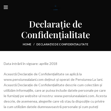
Declarație de
Confidențialitate
HOME
DECLARAȚIE DE CONFIDENȚIALITATE
Data intrării în vigoare: aprilie 2018
Această Declarație de Confidențialitate se aplică la
www.pensiunealaiani.com deținut și operat de Pensiunea La Iani.
Această Declarație de Confidențialitate descrie cum colectăm și
utilizăm informațiile, care ar putea include datele personale pe care
le furnizați pe website-ul nostru: www.pensiunealaiani.com. Acesta
descrie, de asemenea, alegerile care vă stau la dispoziție cu privire
la cum utilizăm datele dumneavoastră personale și cum puteți