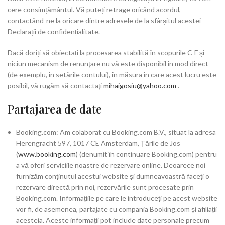
cere consimțământul. Vă puteți retrage oricând acordul,
contactând-ne la oricare dintre adresele de la sfârșitul acestei
Declarații de confidențialitate.
Dacă doriți să obiectați la procesarea stabilită în scopurile C-F şi
niciun mecanism de renunţare nu vă este disponibil în mod direct
(de exemplu, în setările contului), în măsura în care acest lucru este
posibil, vă rugăm să contactaţi
mihaigosiu@yahoo.com
.
Partajarea de date
Booking.com: Am colaborat cu Booking.com B.V., situat la adresa
Herengracht 597, 1017 CE Amsterdam, Țările de Jos
(
www.booking.com
) (denumit în continuare Booking.com) pentru
a vă oferi serviciile noastre de rezervare online. Deoarece noi
furnizăm conținutul acestui website și dumneavoastră faceți o
rezervare directă prin noi, rezervările sunt procesate prin
Booking.com. Informațiile pe care le introduceți pe acest website
vor fi, de asemenea, partajate cu compania Booking.com și afiliații
acesteia. Aceste informații pot include date personale precum