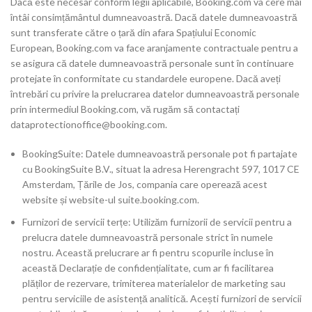
Dacă este necesar conform legii aplicabile, Booking.com va cere mai
întâi consimțământul dumneavoastră. Dacă datele dumneavoastră
sunt transferate către o țară din afara Spațiului Economic
European, Booking.com va face aranjamente contractuale pentru a
se asigura că datele dumneavoastră personale sunt în continuare
protejate în conformitate cu standardele europene. Dacă aveți
întrebări cu privire la prelucrarea datelor dumneavoastră personale
prin intermediul Booking.com, vă rugăm să contactați
dataprotectionoffice@booking.com.
BookingSuite: Datele dumneavoastră personale pot fi partajate
cu BookingSuite B.V., situat la adresa Herengracht 597, 1017 CE
Amsterdam, Țările de Jos, compania care operează acest
website și website-ul suite.booking.com.
Furnizori de servicii terțe: Utilizăm furnizorii de servicii pentru a
prelucra datele dumneavoastră personale strict în numele
nostru. Această prelucrare ar fi pentru scopurile incluse în
această Declarație de confidențialitate, cum ar fi facilitarea
plăților de rezervare, trimiterea materialelor de marketing sau
pentru serviciile de asistență analitică. Acești furnizori de servicii