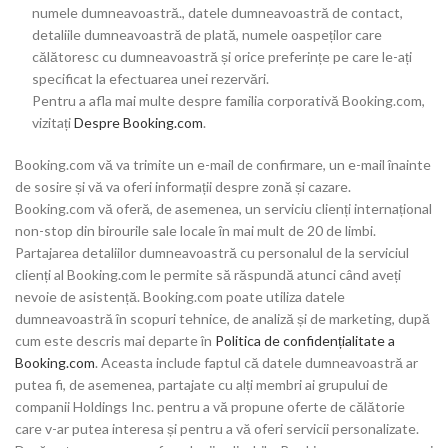
numele dumneavoastră., datele dumneavoastră de contact,
detaliile dumneavoastră de plată, numele oaspeților care
călătoresc cu dumneavoastră și orice preferințe pe care le-ați
specificat la efectuarea unei rezervări.
Pentru a afla mai multe despre familia corporativă Booking.com,
vizitați
Despre Booking.com
.
Booking.com vă va trimite un e-mail de confirmare, un e-mail înainte
de sosire și vă va oferi informații despre zonă și cazare.
Booking.com vă oferă, de asemenea, un serviciu clienți internațional
non-stop din birourile sale locale în mai mult de 20 de limbi.
Partajarea detaliilor dumneavoastră cu personalul de la serviciul
clienți al Booking.com le permite să răspundă atunci când aveți
nevoie de asistență. Booking.com poate utiliza datele
dumneavoastră în scopuri tehnice, de analiză și de marketing, după
cum este descris mai departe în
Politica de confidențialitate a
Booking.com
. Aceasta include faptul că datele dumneavoastră ar
putea fi, de asemenea, partajate cu alți membri ai grupului de
companii Holdings Inc. pentru a vă propune oferte de călătorie
care v-ar putea interesa și pentru a vă oferi servicii personalizate.