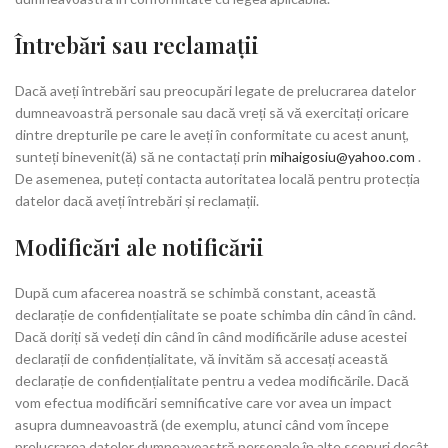
Întrebări sau reclamații
Dacă aveți întrebări sau preocupări legate de prelucrarea datelor
dumneavoastră personale sau dacă vreți să vă exercitați oricare
dintre drepturile pe care le aveți în conformitate cu acest anunț,
sunteți binevenit(ă) să ne contactați prin
mihaigosiu@yahoo.com
.
De asemenea, puteți contacta autoritatea locală pentru protecția
datelor dacă aveți întrebări și reclamații.
Modificări ale notificării
După cum afacerea noastră se schimbă constant, această
declarație de confidențialitate se poate schimba din când în când.
Dacă doriți să vedeți din când în când modificările aduse acestei
declarații de confidențialitate, vă invităm să accesați această
declarație de confidențialitate pentru a vedea modificările. Dacă
vom efectua modificări semnificative care vor avea un impact
asupra dumneavoastră (de exemplu, atunci când vom începe
prelucrarea datelor dumneavoastră personale în alte scopuri decât