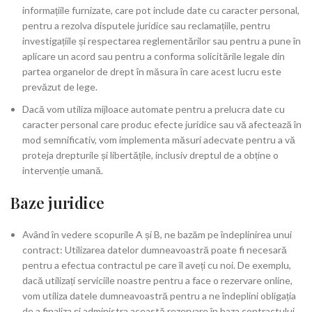
informațiile furnizate, care pot include date cu caracter personal,
pentru a rezolva disputele juridice sau reclamațiile, pentru
investigațiile și respectarea reglementărilor sau pentru a pune în
aplicare un acord sau pentru a conforma solicitările legale din
partea organelor de drept în măsura în care acest lucru este
prevăzut de lege.
Dacă vom utiliza mijloace automate pentru a prelucra date cu
caracter personal care produc efecte juridice sau vă afectează în
mod semnificativ, vom implementa măsuri adecvate pentru a vă
proteja drepturile și libertățile, inclusiv dreptul de a obține o
intervenție umană.
Baze juridice
Având în vedere scopurile A și B, ne bazăm pe îndeplinirea unui
contract: Utilizarea datelor dumneavoastră poate fi necesară
pentru a efectua contractul pe care îl aveți cu noi. De exemplu,
dacă utilizați serviciile noastre pentru a face o rezervare online,
vom utiliza datele dumneavoastră pentru a ne îndeplini obligația
de a finaliza și administra această rezervare în baza contractului