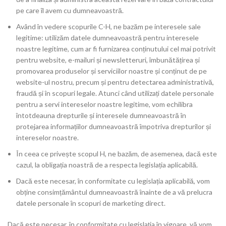
pe care îl avem cu dumneavoastră.
Având în vedere scopurile C-H, ne bazăm pe interesele sale
legitime: utilizăm datele dumneavoastră pentru interesele
noastre legitime, cum ar fi furnizarea conținutului cel mai potrivit
pentru website, e-mailuri și newsletteruri, îmbunătățirea și
promovarea produselor și serviciilor noastre și conținut de pe
website-ul nostru, precum și pentru detectarea administrativă,
fraudă și în scopuri legale. Atunci când utilizați datele personale
pentru a servi intereselor noastre legitime, vom echilibra
întotdeauna drepturile și interesele dumneavoastră în
protejarea informațiilor dumneavoastră împotriva drepturilor și
intereselor noastre.
În ceea ce privește scopul H, ne bazăm, de asemenea, dacă este
cazul, la obligația noastră de a respecta legislația aplicabilă.
Dacă este necesar, în conformitate cu legislația aplicabilă, vom
obține consimțământul dumneavoastră înainte de a vă prelucra
datele personale în scopuri de marketing direct.
Dacă este necesar, în conformitate cu legislația în vigoare, vă vom