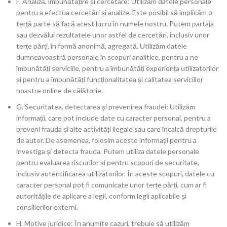
F. Analiză, îmbunătățire și cercetare: Utilizăm datele personale
pentru a efectua cercetări și analize. Este posibil să implicăm o
terță parte să facă acest lucru în numele nostru. Putem partaja
sau dezvălui rezultatele unor astfel de cercetări, inclusiv unor
terțe părți, în formă anonimă, agregată. Utilizăm datele
dumneavoastră personale în scopuri analitice, pentru a ne
îmbunătăți serviciile, pentru a îmbunătăți experiența utilizatorilor
și pentru a îmbunătăți funcționalitatea și calitatea serviciilor
noastre online de călătorie.
G. Securitatea, detectarea și prevenirea fraudei: Utilizăm
informații, care pot include date cu caracter personal, pentru a
preveni frauda și alte activități ilegale sau care încalcă drepturile
de autor. De asemenea, folosim aceste informații pentru a
investiga și detecta frauda. Putem utiliza datele personale
pentru evaluarea riscurilor și pentru scopuri de securitate,
inclusiv autentificarea utilizatorilor. În aceste scopuri, datele cu
caracter personal pot fi comunicate unor terțe părți, cum ar fi
autoritățile de aplicare a legii, conform legii aplicabile și
consilierilor externi.
H. Motive juridice: În anumite cazuri, trebuie să utilizăm