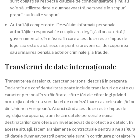
sunt obligați să respecte clauzele de confidențialitate și nu au
voie să utilizeze datele dumneavoastră personale în scopuri
proprii sau în alte scopuri.
Autorități competente: Dezvăluim informații personale
autorităților responsabile cu aplicarea legii și altor autorități
guvernamentale, în măsura în care acest lucru este impus de
lege sau este strict necesar pentru prevenirea, descoperirea
sau urmărirea penală a actelor criminale și a fraudei.
Transferuri de date internaționale
Transmiterea datelor cu caracter personal descrisă în prezenta
Declarație de confidențialitate poate include transferuri de date cu
caracter personal în străinătate, către țări ale căror legi privind
protecția datelor nu sunt la fel de cuprinzătoare ca acelea ale țărilor
din Uniunea Europeană. Atunci când acest lucru este impus de
legislația europeană, transferăm datele personale numai
destinatarilor care oferă un nivel adecvat de protecție a datelor. În
aceste situații, facem aranjamente contractuale pentru a ne asigura
că datele dumneavoastră personale sunt în continuare protejate în