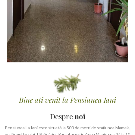
Bine ati venit la Pensiunea Iani
Despre
noi
Pensiunea La Iani este situată la 500 de metri de stațiunea Mamaia,
pe țărmul lacului Tăbăcăriei. Parcul acvatic Aqua Magic se află la 10