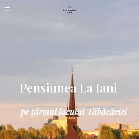
Pensiunea La Iani
pe țărmul lacului Tăbăcăriei