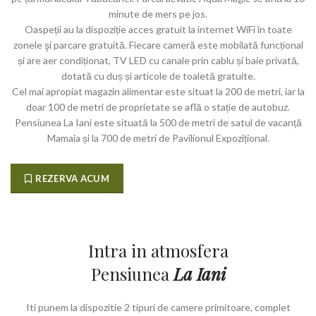
minute de mers pe jos.
Oaspeții au la dispoziție acces gratuit la internet WiFi în toate
zonele şi parcare gratuită. Fiecare cameră este mobilată funcțional
și are aer condiționat, TV LED cu canale prin cablu și baie privată,
dotată cu duș și articole de toaletă gratuite.
Cel mai apropiat magazin alimentar este situat la 200 de metri, iar la
doar 100 de metri de proprietate se află o stație de autobuz.
Pensiunea La Iani este situată la 500 de metri de satul de vacanță
Mamaia și la 700 de metri de Pavilionul Expozițional.
REZERVA ACUM
Intra in atmosfera
Pensiunea
La Iani
Iti punem la dispozitie 2 tipuri de camere primitoare, complet